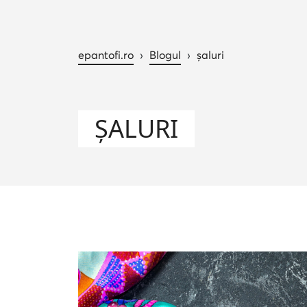
epantofi.ro
›
Blogul
›
șaluri
ȘALURI