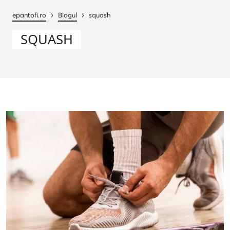
›
›
epantofi.ro
Blogul
squash
SQUASH