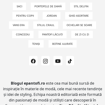
SACI
PORTOFELE DE DAMĂ
STIL DELFIN
PENTRU COPII
JORDAN
GHID ASORTARE
VANS ERA
STILUL CRAUL
OCHELARI SE SOARE
CONCEDIU
PANTOFI LĂCUIȚI
DE ZI CU ZI
TENIȘI
BOTINE AJURATE
Blogul epantofi.ro
este cea mai bună sursă de
inspirație în materie de modă, cele mai recente tendințe
și idei de styling.
Echipa noastră editorială este formată
din pasionați de modă și stiliști care descoperă în