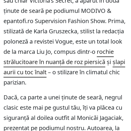
sau chiar Victoria’s Secret, a apărut în două
ținute de seară pe podiumul MODIVO &
epantofi.ro Supervision Fashion Show. Prima,
stilizată de Karla Gruszecka, stilist la redacția
poloneză a revistei Vogue, este un total look
de la marca Liu Jo, compus dintr-o
rochie
strălucitoare în nuanță de roz piersică
și
șlapi
aurii cu toc înalt
– o stilizare în climatul chic
parizian.
Dacă, ca parte a unei ținute de seară, negrul
clasic este mai pe gustul tău, îți va plăcea cu
siguranță al doilea outfit al Monicăi Jagaciak,
prezentat pe podiumul nostru. Autoarea, la