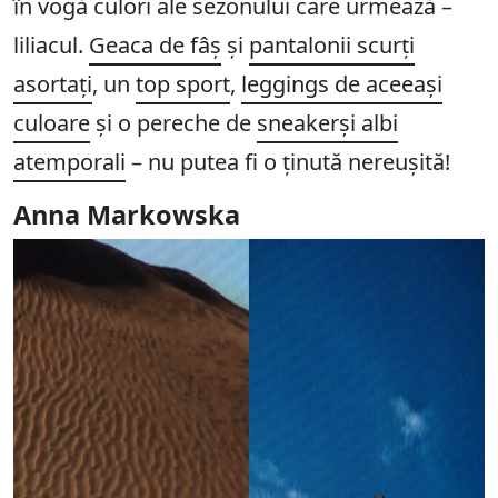
în vogă culori ale sezonului care urmează –
liliacul.
Geaca de fâș
și
pantalonii scurți
asortați
, un
top sport
,
leggings de aceeași
culoare
și o pereche de
sneakerși albi
atemporali
– nu putea fi o ținută nereușită!
Anna Markowska