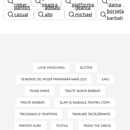
rieker
neagra
platforma
dama
pantofi
adidasi
geanta
borseta
casual
albi
michael
barbati
barbati
barbati
kors
LOVE MOSCHINO
GLITTER
TENDINȚE DE MODĂ PRIMĂVARĂ-VARĂ 2021
EMU
TENIȘI DAMĂ
TINUTE NUNTA BARBATI
TINUTE BARBATI
ȘLAPI ȘI SANDALE PENTRU COPII
TREGGINGS ȘI TRAPPERS
ÎNGRIJIRE ÎNCĂLȚĂMINTE
PANTOFI AURII
TEXTILE
TRASH THE DRESS