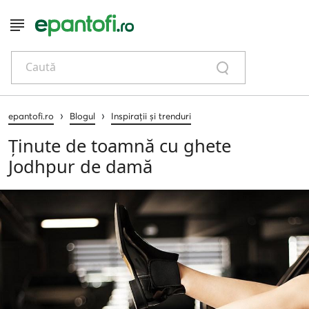
Caută
›
›
epantofi.ro
Blogul
Inspirații și trenduri
Ținute de toamnă cu ghete
Jodhpur de damă