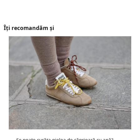
Îți recomandăm și
Se poate curăța pielea de căprioară cu apă?