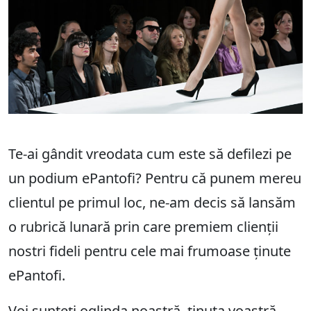
Te-ai gândit vreodata cum este să defilezi pe
un podium ePantofi? Pentru că punem mereu
clientul pe primul loc, ne-am decis să lansăm
o rubrică lunară prin care premiem clienții
nostri fideli pentru cele mai frumoase ținute
ePantofi.
Voi sunteți oglinda noastră, ținuta voastră