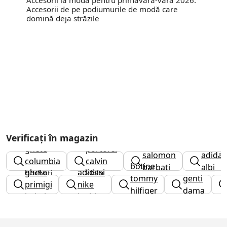
Accesorii la modă pentru primăvara-vara 2026.
Accesorii de pe podiumurile de modă care
domină deja străzile
Verificați în magazin
ghete
portofel
salomon
adidas
columbia
calvin
botine
barbati
albi
ghete
adidasi
barbati
klein
tommy
genti
primigi
nike
hilfiger
dama
baieti
inalti
dama