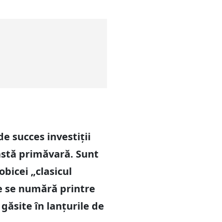
de succes investiții
eastă primăvară. Sunt
obicei „clasicul
le se numără printre
găsite în lanțurile de