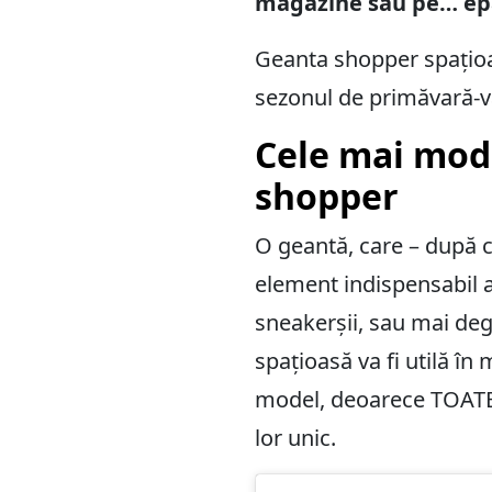
magazine sau pe… epa
Geanta shopper spațioas
sezonul de primăvară-v
Cele mai mo
shopper
O geantă, care – după 
element indispensabil al
sneakerșii, sau mai degr
spațioasă va fi utilă în
model, deoarece TOATE a
lor unic.