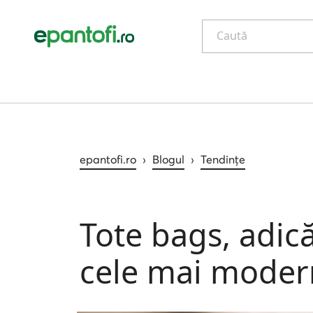
Caută
epantofi.ro
›
Blogul
›
Tendințe
Tote bags, adic
cele mai modern