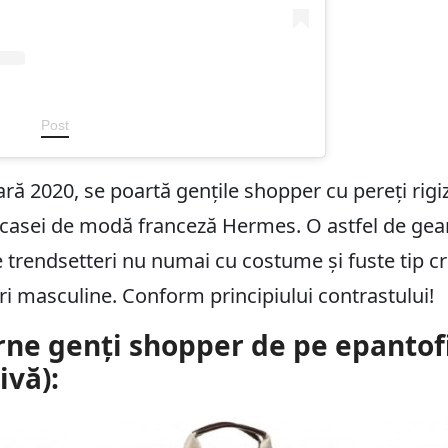
Post
ă 2020, se poartă gențile shopper cu pereți rigizi
 casei de modă franceză Hermes. O astfel de gea
 trendsetteri nu numai cu costume și fuste tip crei
ri masculine. Conform principiului contrastului!
ne genți shopper de pe epantofi
ivă):