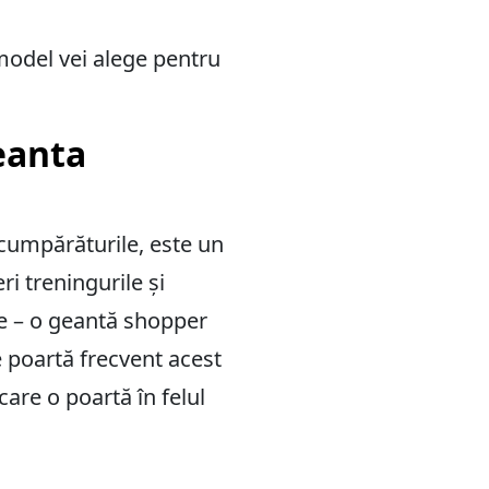
 model vei alege pentru
eanta
cumpărăturile, este un
i treningurile și
ale – o geantă shopper
e poartă frecvent acest
are o poartă în felul