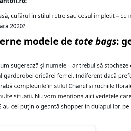
ntofi.ro!
ă, cufărul în stilul retro sau coșul împletit – ce
ară 2020?
derne modele de
tote bags
: g
cum sugerează și numele – ar trebui să stocheze 
 garderobei oricărei femei. Indiferent dacă prefer
abă compleurile în stilul Chanel și rochiile flor
 multe situații. Nu vom menționa aici vedetele car
u cel puțin o geantă shopper în dulapul lor, pe c