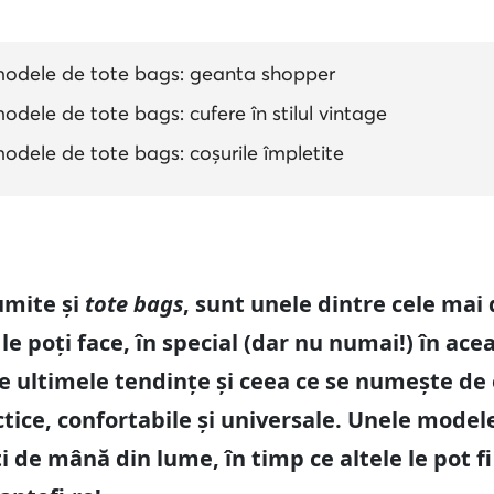
odele de tote bags: geanta shopper
ele de tote bags: cufere în stilul vintage
dele de tote bags: coșurile împletite
umite și
tote bags
, sunt unele dintre cele mai 
e poți face, în special (dar nu numai!) în ac
re ultimele tendințe și ceea ce se numește de 
tice, confortabile și universale. Unele mode
de mână din lume, în timp ce altele le pot fi 