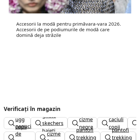
Accesorii la modă pentru primăvara-vara 2026.
Accesorii de pe podiumurile de modă care
domină deja străzile
Verificați în magazin
ghete
ugg
cizme
caciuli
skechers
papuci
copii
negre
copii
pantofi
pantofi
baieti
de
cizme
trekking
trekking