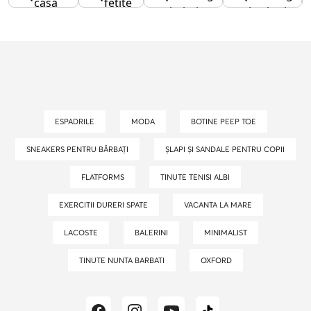
casa
fetite
baieti
barbati
dama
ESPADRILE
MODA
BOTINE PEEP TOE
SNEAKERS PENTRU BĂRBAȚI
ȘLAPI ȘI SANDALE PENTRU COPII
FLATFORMS
TINUTE TENISI ALBI
EXERCITII DURERI SPATE
VACANTA LA MARE
LACOSTE
BALERINI
MINIMALIST
TINUTE NUNTA BARBATI
OXFORD