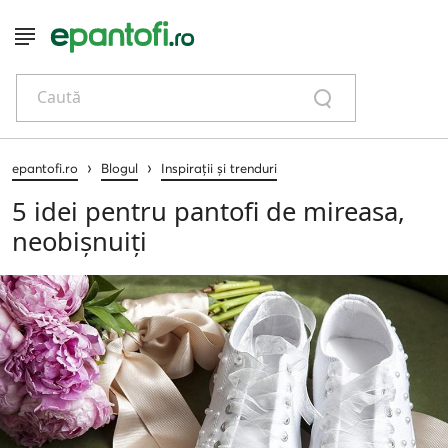
Caută
›
›
epantofi.ro
Blogul
Inspirații și trenduri
5 idei pentru pantofi de mireasa,
neobișnuiți