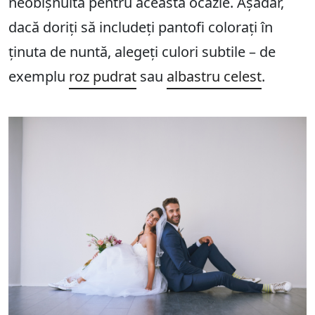
neobișnuită pentru această ocazie. Așadar,
dacă doriți să includeți pantofi colorați în
ținuta de nuntă, alegeți culori subtile – de
exemplu
roz pudrat
sau
albastru celest
.