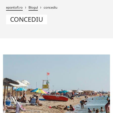
›
›
epantofi.ro
Blogul
concediu
CONCEDIU