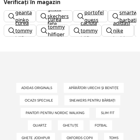
Verificați în magazin
ghete
geanta
portofel
smartwa
skechers
curea
pinko
guess
barbati
curea
caciula
adidasi
fete
tommy
tommy
tommy
nike
hilfiger
hilfiger
hilfiger
inalti
barbati
ADIDAS ORIGINALS
APĂRĂTORI URECHI ȘI BENTIȚE
OCAZII SPECIALE
SNEAKERS PENTRU BĂRBAȚI
PANTOFI PENTRU NORDIC WALKING
SLIM FIT
QUARTZ
GHETUȚE
FOTBAL
GHETE JODHPUR
OXFORDS COPII
TOMS