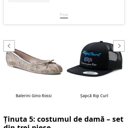
Post
Balerini Gino Rossi
Șapcă Rip Curl
Ținuta 5: costumul de damă – set
din trei piese