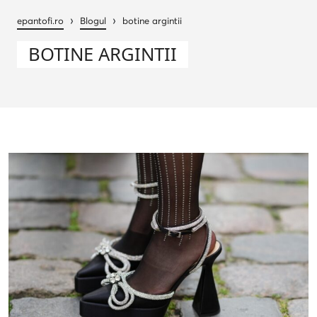
›
›
epantofi.ro
Blogul
botine argintii
BOTINE ARGINTII