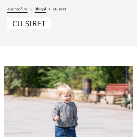
›
›
epantofi.ro
Blogul
cu șiret
CU ȘIRET