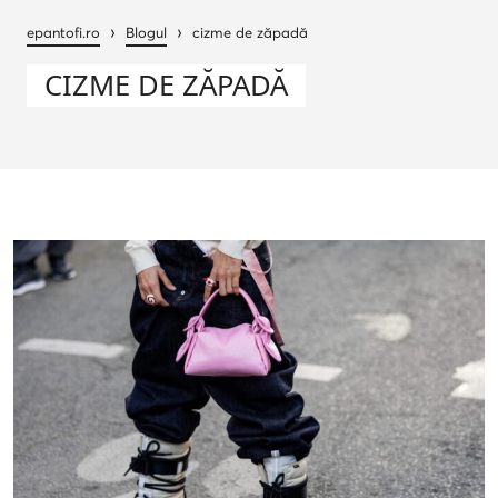
›
›
epantofi.ro
Blogul
cizme de zăpadă
CIZME DE ZĂPADĂ