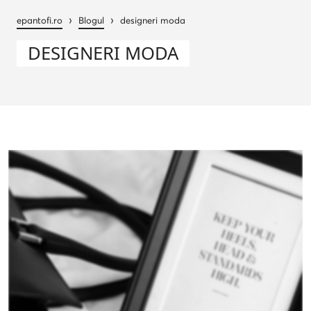
›
›
epantofi.ro
Blogul
designeri moda
DESIGNERI MODA