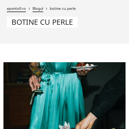
›
›
epantofi.ro
Blogul
botine cu perle
BOTINE CU PERLE