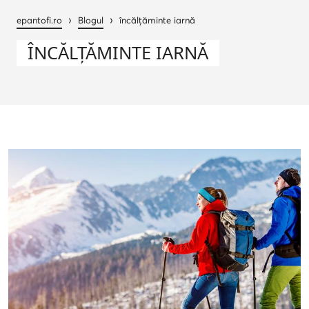
›
›
epantofi.ro
Blogul
încălțăminte iarnă
ÎNCĂLȚĂMINTE IARNĂ