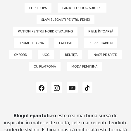
FLIP-FLOPS
PANTOFI CU TOC SUBTIRE
ȘLAPI ELEGANȚI PENTRU FEMEI
PANTOFI PENTRU NORDIC WALKING
PIELE ÎNTOARSĂ
DRUMETII IARNA
LACOSTE
PIERRE CARDIN
OXFORD
UGG
BENTIȚĂ
INAOT PE SPATE
CU PLATFOMĂ
MODA FEMININĂ
Blogul epantofi.ro
este cea mai bună sursă de
inspirație în materie de modă, cele mai recente tendințe
și idei de styling.
Echipa noastră editorială este formată