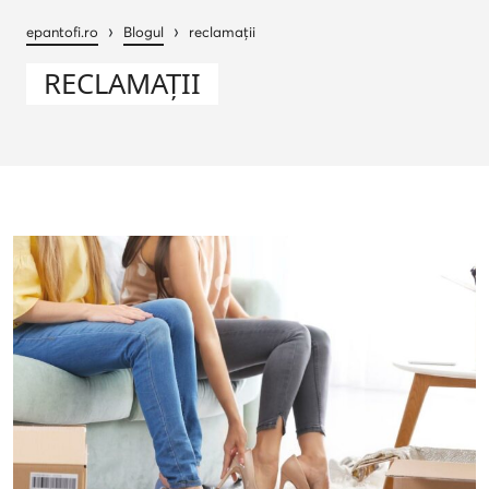
›
›
epantofi.ro
Blogul
reclamații
RECLAMAȚII