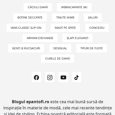
CĂCIULI DAMĂ
IMBRACAMINTE SKI
BOTINE DECUPATE
TINUTE MARE
ȘALURI
VANS CLASSIC SLIP-ON
INAOT PE SPATE
CONCEDIU
ARMANI EXCHANGE
ȘLAPI ELEGANȚI
GENȚI ȘI RUCSACURI
DESIGUAL
TIPURI DE FUSTE
CURELE DE DAMĂ
Blogul epantofi.ro
este cea mai bună sursă de
inspirație în materie de modă, cele mai recente tendințe
și idei de styling.
Echipa noastră editorială este formată