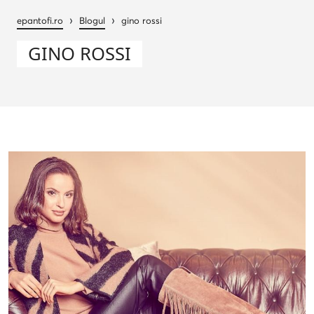
›
›
epantofi.ro
Blogul
gino rossi
GINO ROSSI