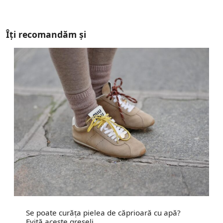
Îți recomandăm și
Se poate curăța pielea de căprioară cu apă?
Evită aceste greșeli