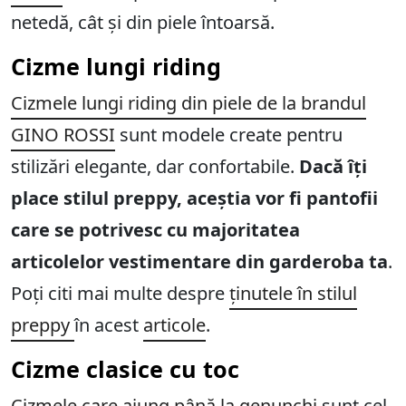
netedă, cât și din piele întoarsă.
Cizme lungi riding
Cizmele lungi riding din piele de la brandul
GINO ROSSI
sunt modele create pentru
stilizări elegante, dar confortabile.
Dacă îți
place stilul preppy, aceștia vor fi pantofii
care se potrivesc cu majoritatea
articolelor vestimentare din garderoba ta
.
Poți citi mai multe despre
ținutele în stilul
preppy
în acest
articole
.
Cizme clasice cu toc
Cizmele care ajung până la genunchi
sunt cel