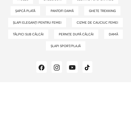
ȘAPCĂ PLATĂ
PANTOFI DAMĂ
GHETE TREKKING
ȘLAPI ELEGANȚI PENTRU FEMEI
CIZME DE CAUCIUC FEMEI
TĂLPICI SUB CĂLCÂI
PERNIȚE DUPĂ CĂLCÂI
DAMĂ
ȘLAPI SPORT/PLAJĂ
Blogul epantofi.ro
este cea mai bună sursă de
inspirație în materie de modă, cele mai recente tendințe
și idei de styling.
Echipa noastră editorială este formată
din pasionați de modă și stiliști care descoperă în
fiecare zi lumea modei pentru Tine.
Rămâi alături de
noi pentru mai mult timp!