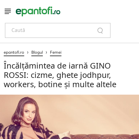
Caută
›
›
epantofi.ro
Blogul
Femei
Încălțămintea de iarnă GINO
ROSSI: cizme, ghete jodhpur,
workers, botine și multe altele