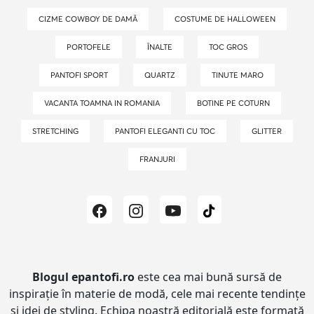
CIZME COWBOY DE DAMĂ
COSTUME DE HALLOWEEN
PORTOFELE
ÎNALTE
TOC GROS
PANTOFI SPORT
QUARTZ
TINUTE MARO
VACANTA TOAMNA IN ROMANIA
BOTINE PE COTURN
STRETCHING
PANTOFI ELEGANTI CU TOC
GLITTER
FRANJURI
Blogul epantofi.ro
este cea mai bună sursă de
inspirație în materie de modă, cele mai recente tendințe
și idei de styling.
Echipa noastră editorială este formată