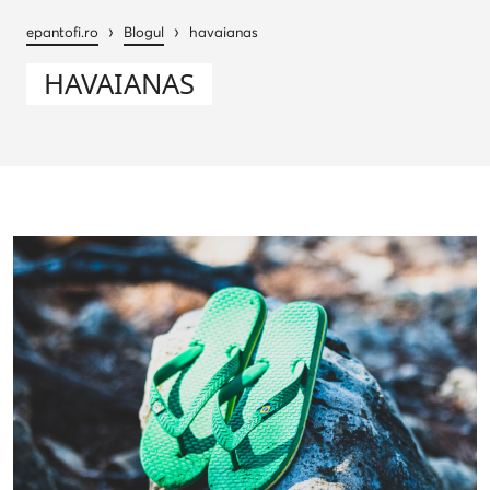
›
›
epantofi.ro
Blogul
havaianas
HAVAIANAS