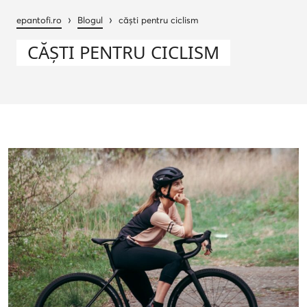
›
›
epantofi.ro
Blogul
căști pentru ciclism
CĂȘTI PENTRU CICLISM