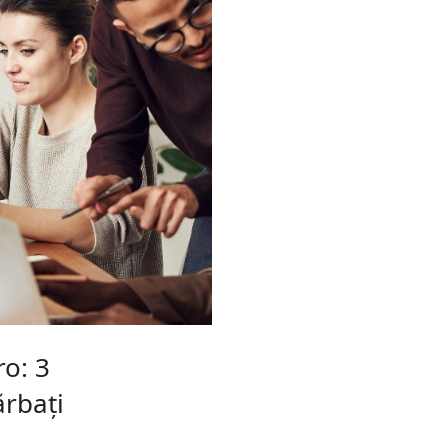
ro: 3
rbați