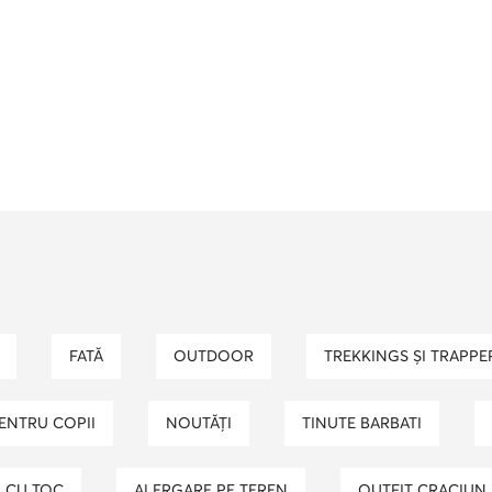
FATĂ
OUTDOOR
TREKKINGS ȘI TRAPPE
PENTRU COPII
NOUTĂȚI
TINUTE BARBATI
CU TOC
ALERGARE PE TEREN
OUTFIT CRACIUN