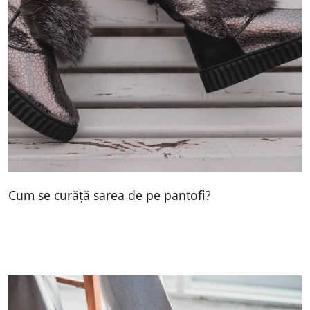
Cum se curăță sarea de pe pantofi?