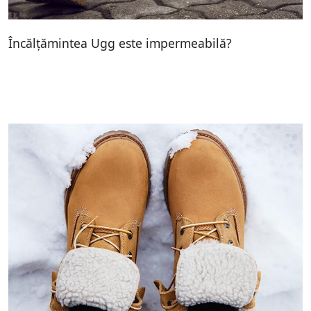
Încălțămintea Ugg este impermeabilă?