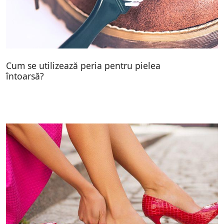
Cum se utilizează peria pentru pielea
întoarsă?