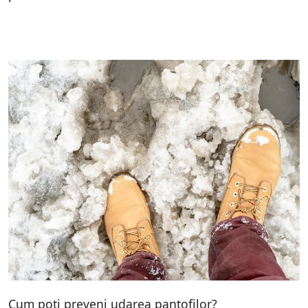
Cum poți preveni udarea pantofilor?