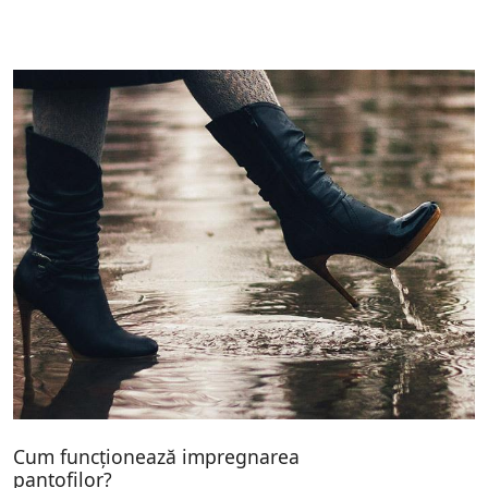
Cum funcționează impregnarea
pantofilor?