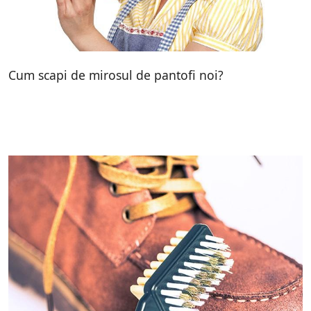
Cum scapi de mirosul de pantofi noi?