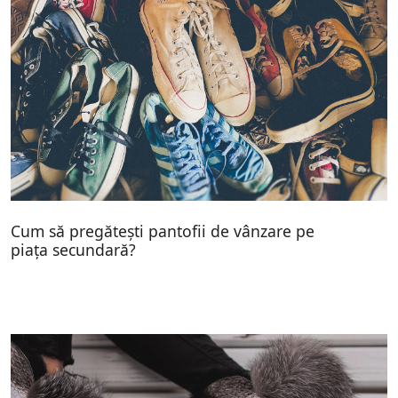
Cum să pregătești pantofii de vânzare pe
piața secundară?