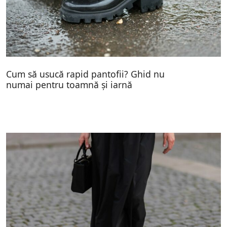
Cum să usucă rapid pantofii? Ghid nu
numai pentru toamnă și iarnă