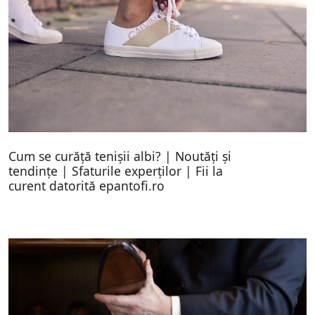
Cum se curăță tenișii albi? | Noutăți și
tendințe | Sfaturile experților | Fii la
curent datorită epantofi.ro