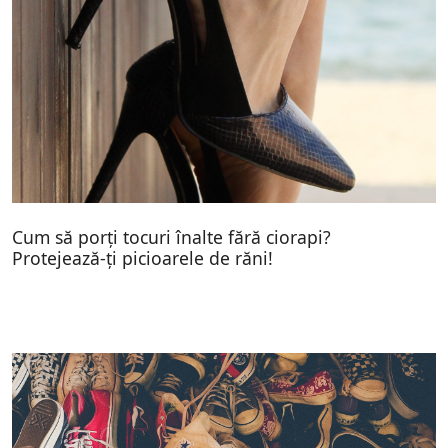
Cum să porți tocuri înalte fără ciorapi?
Protejează-ți picioarele de răni!