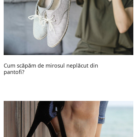
Cum scăpăm de mirosul neplăcut din
pantofi?