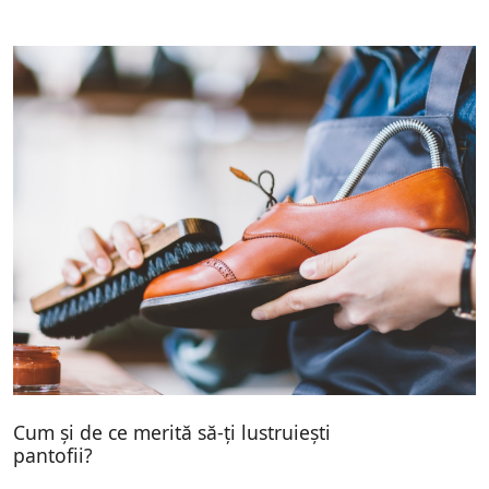
Cum și de ce merită să-ți lustruiești
pantofii?