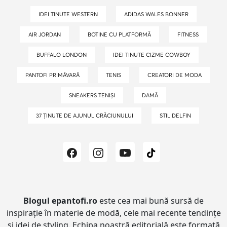
IDEI TINUTE WESTERN
ADIDAS WALES BONNER
AIR JORDAN
BOTINE CU PLATFORMĂ
FITNESS
BUFFALO LONDON
IDEI TINUTE CIZME COWBOY
PANTOFI PRIMĂVARĂ
TENIS
CREATORI DE MODA
SNEAKERS TENIȘI
DAMĂ
37 ȚINUTE DE AJUNUL CRĂCIUNULUI
STIL DELFIN
Blogul epantofi.ro
este cea mai bună sursă de
inspirație în materie de modă, cele mai recente tendințe
și idei de styling.
Echipa noastră editorială este formată