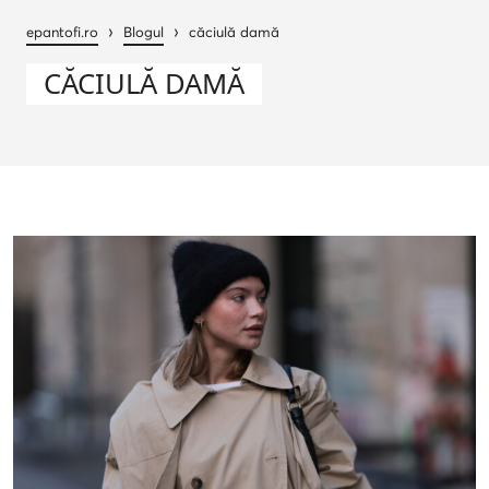
›
›
epantofi.ro
Blogul
căciulă damă
CĂCIULĂ DAMĂ