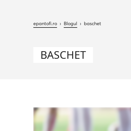
epantofi.ro
›
Blogul
›
baschet
BASCHET