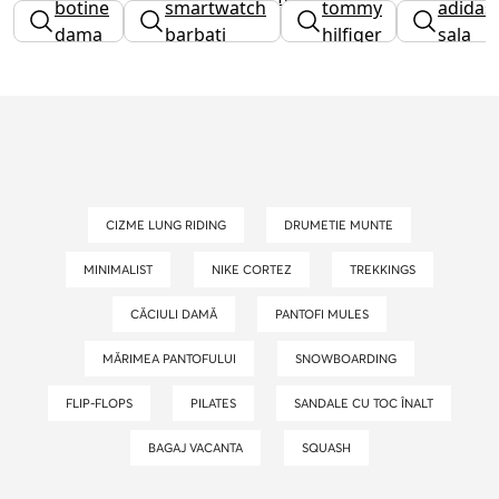
botine
smartwatch
tommy
adidasi
fete
dama
barbati
hilfiger
sala
dama
CIZME LUNG RIDING
DRUMETIE MUNTE
MINIMALIST
NIKE CORTEZ
TREKKINGS
CĂCIULI DAMĂ
PANTOFI MULES
MĂRIMEA PANTOFULUI
SNOWBOARDING
FLIP-FLOPS
PILATES
SANDALE CU TOC ÎNALT
BAGAJ VACANTA
SQUASH