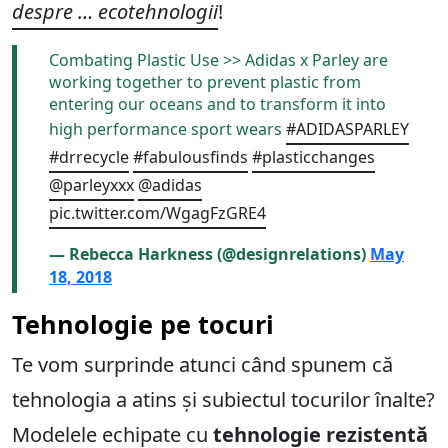
despre … ecotehnologii
!
Combating Plastic Use >> Adidas x Parley are
working together to prevent plastic from
entering our oceans and to transform it into
high performance sport wears
#ADIDASPARLEY
#drrecycle
#fabulousfinds
#plasticchanges
@parleyxxx
@adidas
pic.twitter.com/WgagFzGRE4
— Rebecca Harkness (@designrelations)
May
18, 2018
Tehnologie pe tocuri
Te vom surprinde atunci când spunem că
tehnologia a atins și subiectul tocurilor înalte?
Modelele echipate cu
tehnologie rezistentă