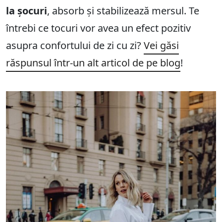
la șocuri
, absorb și stabilizează mersul. Te
întrebi ce tocuri vor avea un efect pozitiv
asupra confortului de zi cu zi?
Vei găsi
răspunsul într-un alt articol de pe blog
!