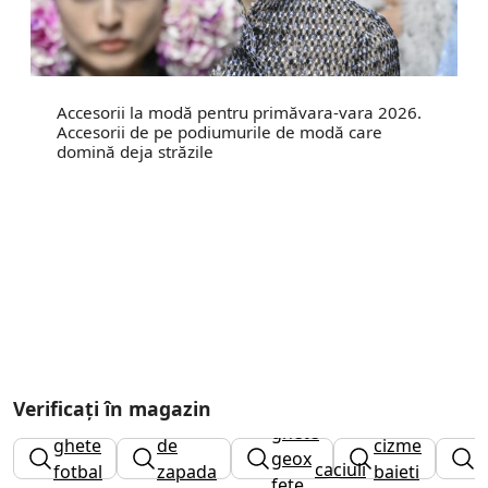
Accesorii la modă pentru primăvara-vara 2026.
Accesorii de pe podiumurile de modă care
domină deja străzile
Verificați în magazin
cizme
ghete
ghete
de
cizme
p
geox
caciuli
fotbal
zapada
baieti
g
fete