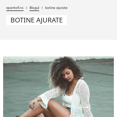
›
›
epantofi.ro
Blogul
botine ajurate
BOTINE AJURATE