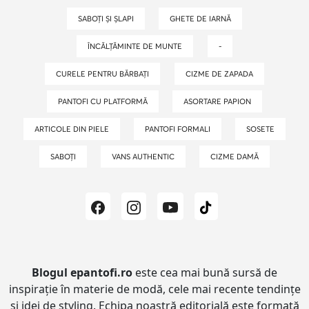
SABOȚI ȘI ȘLAPI
GHETE DE IARNĂ
ÎNCĂLȚĂMINTE DE MUNTE
-
CURELE PENTRU BĂRBAȚI
CIZME DE ZAPADA
PANTOFI CU PLATFORMĂ
ASORTARE PAPION
ARTICOLE DIN PIELE
PANTOFI FORMALI
SOSETE
SABOȚI
VANS AUTHENTIC
CIZME DAMĂ
Blogul epantofi.ro
este cea mai bună sursă de
inspirație în materie de modă, cele mai recente tendințe
și idei de styling.
Echipa noastră editorială este formată