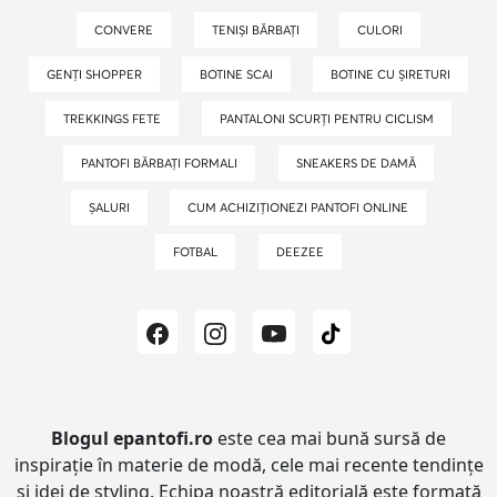
CONVERE
TENIȘI BĂRBAȚI
CULORI
GENȚI SHOPPER
BOTINE SCAI
BOTINE CU ȘIRETURI
TREKKINGS FETE
PANTALONI SCURȚI PENTRU CICLISM
PANTOFI BĂRBAȚI FORMALI
SNEAKERS DE DAMĂ
ȘALURI
CUM ACHIZIȚIONEZI PANTOFI ONLINE
FOTBAL
DEEZEE
Blogul epantofi.ro
este cea mai bună sursă de
inspirație în materie de modă, cele mai recente tendințe
și idei de styling.
Echipa noastră editorială este formată