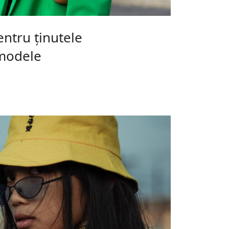
entru ținutele
 modele