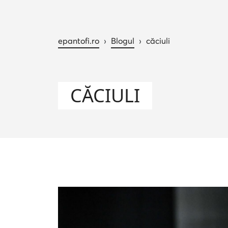
epantofi.ro
›
Blogul
›
căciuli
CĂCIULI