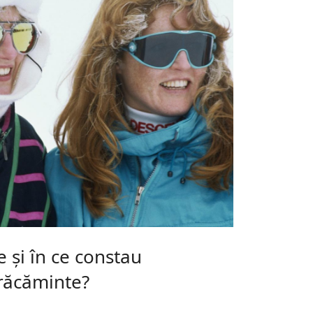
e și în ce constau
brăcăminte?