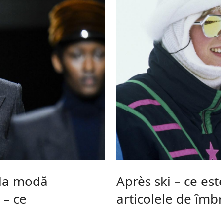
 la modă
Après ski – ce est
 – ce
articolele de îm