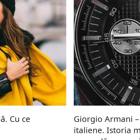
ă. Cu ce
Giorgio Armani –
italiene. Istoria 