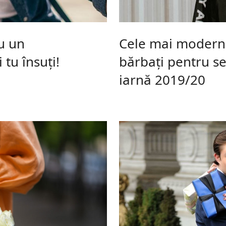
u un
Cele mai moderne
 tu însuți!
bărbați pentru s
iarnă 2019/20