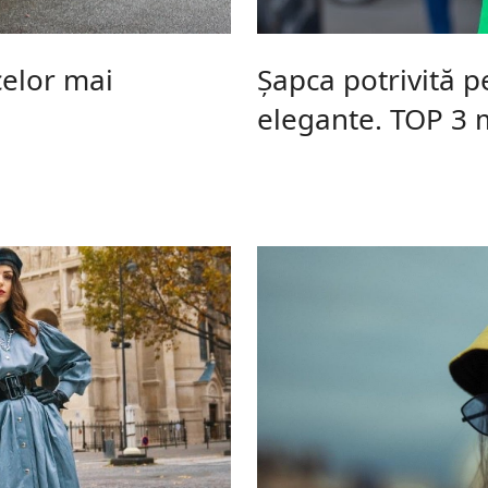
celor mai
Șapca potrivită p
elegante. TOP 3