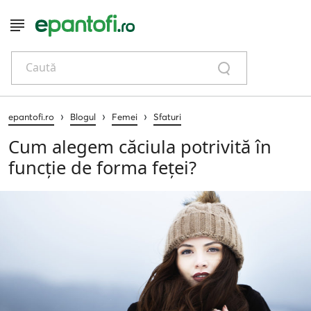
Caută
›
›
›
epantofi.ro
Blogul
Femei
Sfaturi
Cum alegem căciula potrivită în
funcție de forma feței?