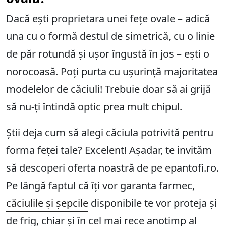
Dacă ești proprietara unei fețe ovale – adică
una cu o formă destul de simetrică, cu o linie
de păr rotundă și ușor îngustă în jos – ești o
norocoasă. Poți purta cu ușurință majoritatea
modelelor de căciuli! Trebuie doar să ai grijă
să nu-ți întindă optic prea mult chipul.
Știi deja cum să alegi căciula potrivită pentru
forma feței tale? Excelent! Așadar, te invităm
să descoperi oferta noastră de pe epantofi.ro.
Pe lângă faptul că îți vor garanta farmec,
căciulile și șepcile
disponibile te vor proteja și
de frig, chiar și în cel mai rece anotimp al