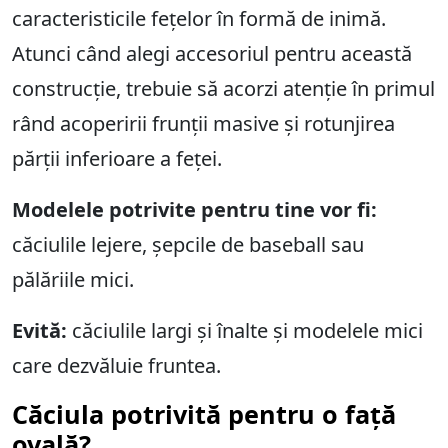
caracteristicile fețelor în formă de inimă.
Atunci când alegi accesoriul pentru această
construcție, trebuie să acorzi atenție în primul
rând acoperirii frunții masive și rotunjirea
părții inferioare a feței.
Modelele potrivite pentru tine vor fi:
căciulile lejere, șepcile de baseball sau
pălăriile mici.
Evită:
căciulile largi și înalte și modelele mici
care dezvăluie fruntea.
Căciula potrivită pentru o față
ovală?