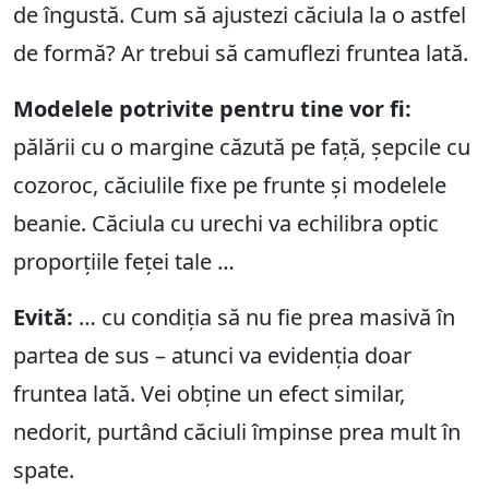
de îngustă. Cum să ajustezi căciula la o astfel
de formă? Ar trebui să camuflezi fruntea lată.
Modelele potrivite pentru tine vor fi:
pălării cu o margine căzută pe față, șepcile cu
cozoroc, căciulile fixe pe frunte și modelele
beanie. Căciula cu urechi va echilibra optic
proporțiile feței tale …
Evită:
… cu condiția să nu fie prea masivă în
partea de sus – atunci va evidenția doar
fruntea lată. Vei obține un efect similar,
nedorit, purtând căciuli împinse prea mult în
spate.