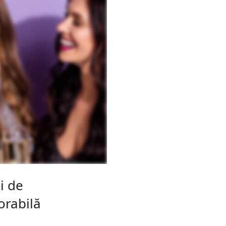
i de
orabilă