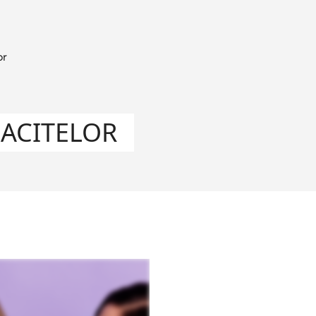
or
LACITELOR