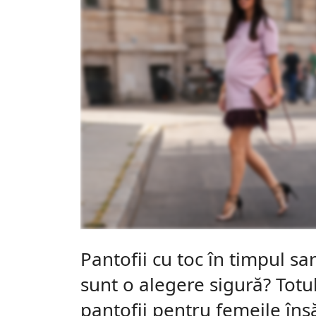
Pantofii cu toc în timpul sar
sunt o alegere sigură? Totu
pantofii pentru femeile îns