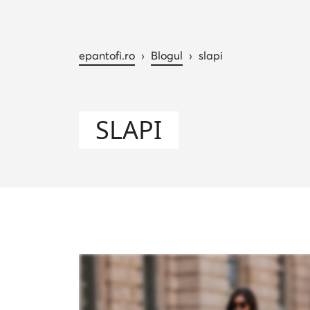
epantofi.ro
›
Blogul
›
slapi
SLAPI