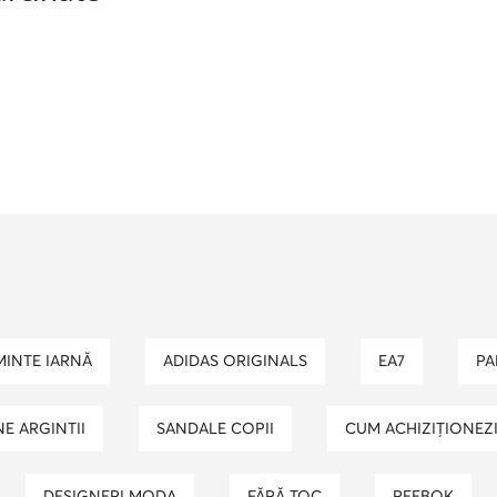
MINTE IARNĂ
ADIDAS ORIGINALS
EA7
P
NE ARGINTII
SANDALE COPII
CUM ACHIZIȚIONEZ
DESIGNERI MODA
FĂRĂ TOC
REEBOK