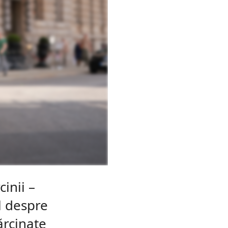
cinii –
l despre
ărcinate