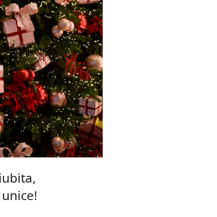
ubita,
 unice!