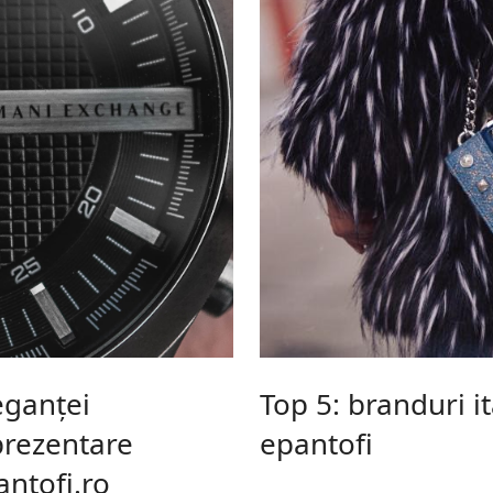
eganței
Top 5: branduri i
 prezentare
epantofi
ntofi.ro