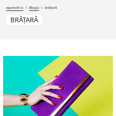
›
›
epantofi.ro
Blogul
brățară
BRĂȚARĂ