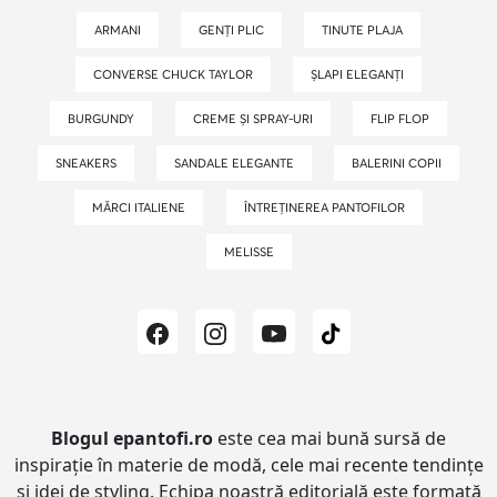
ARMANI
GENȚI PLIC
TINUTE PLAJA
CONVERSE CHUCK TAYLOR
ȘLAPI ELEGANȚI
BURGUNDY
CREME ȘI SPRAY-URI
FLIP FLOP
SNEAKERS
SANDALE ELEGANTE
BALERINI COPII
MĂRCI ITALIENE
ÎNTREȚINEREA PANTOFILOR
MELISSE
Blogul epantofi.ro
este cea mai bună sursă de
inspirație în materie de modă, cele mai recente tendințe
și idei de styling.
Echipa noastră editorială este formată