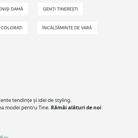
TENIȘI DAMĂ
GENȚI TINEREȘTI
I COLORAȚI
ÎNCĂLȚĂMINTE DE VARĂ
nte tendințe și idei de styling.
umea modei pentru Tine.
Rămâi alături de noi
fi.ro