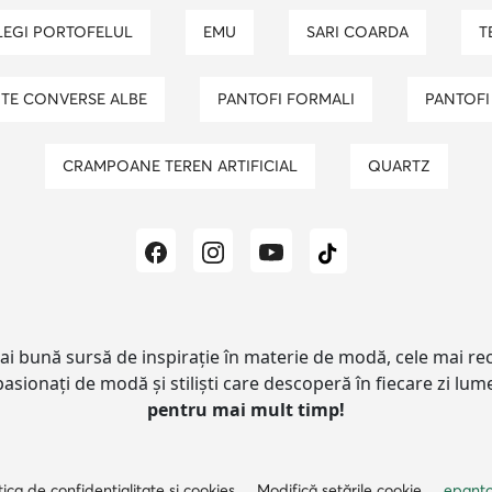
LEGI PORTOFELUL
EMU
SARI COARDA
UTE CONVERSE ALBE
PANTOFI FORMALI
PANTOF
CRAMPOANE TEREN ARTIFICIAL
QUARTZ
i bună sursă de inspirație în materie de modă, cele mai rece
asionați de modă și stiliști care descoperă în fiecare zi l
pentru mai mult timp!
tica de confidențialitate și cookies
Modifică setările cookie
epanto