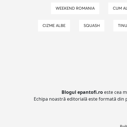
WEEKEND ROMANIA
CUM A
CIZME ALBE
SQUASH
TIN
Blogul epantofi.ro
este cea ma
Echipa noastră editorială este formată din p
Poli