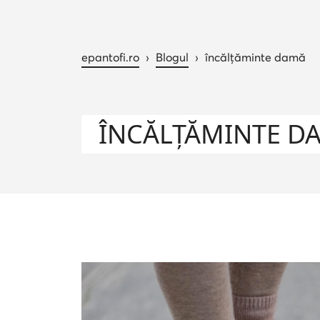
epantofi.ro
›
Blogul
›
încălțăminte damă
ÎNCĂLȚĂMINTE D