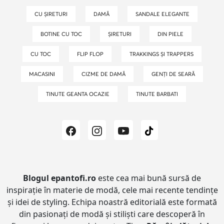
CU ȘIRETURI
DAMĂ
SANDALE ELEGANTE
BOTINE CU TOC
ȘIRETURI
DIN PIELE
CU TOC
FLIP FLOP
TRAKKINGS ȘI TRAPPERS
MACASINI
CIZME DE DAMĂ
GENȚI DE SEARĂ
TINUTE GEANTA OCAZIE
TINUTE BARBATI
Blogul epantofi.ro
este cea mai bună sursă de
inspirație în materie de modă, cele mai recente tendințe
și idei de styling.
Echipa noastră editorială este formată
din pasionați de modă și stiliști care descoperă în