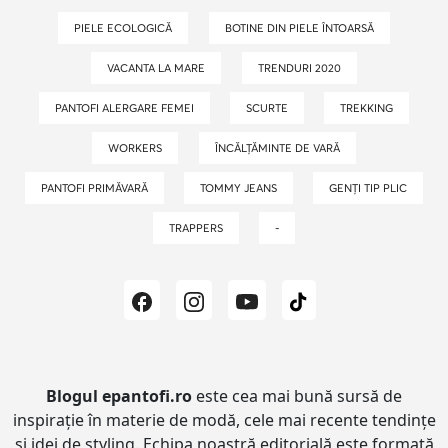
PIELE ECOLOGICĂ
BOTINE DIN PIELE ÎNTOARSĂ
VACANTA LA MARE
TRENDURI 2020
PANTOFI ALERGARE FEMEI
SCURTE
TREKKING
WORKERS
ÎNCĂLȚĂMINTE DE VARĂ
PANTOFI PRIMĂVARĂ
TOMMY JEANS
GENȚI TIP PLIC
TRAPPERS
-
Blogul epantofi.ro
este cea mai bună sursă de
inspirație în materie de modă, cele mai recente tendințe
și idei de styling.
Echipa noastră editorială este formată