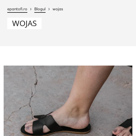
›
›
epantofi.ro
Blogul
wojas
WOJAS