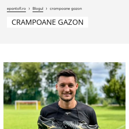
›
›
epantofi.ro
Blogul
crampoane gazon
CRAMPOANE GAZON