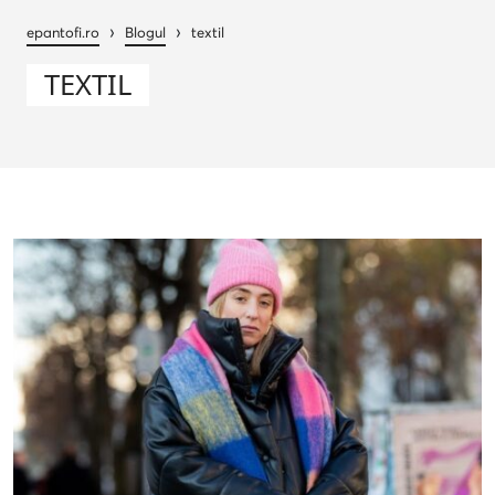
›
›
epantofi.ro
Blogul
textil
TEXTIL