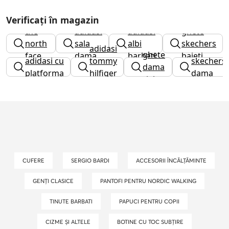
caciuli
Verificați în magazin
the
adidasi
adidasi
ghete
north
sala
albi
skechers
adidasi
ghete
face
dama
barbati
baieti
adidasi cu
tommy
skechers
dama
dama
platforma
hilfiger
dama
rieker
dama
CUFERE
SERGIO BARDI
ACCESORII ÎNCĂLȚĂMINTE
GENȚI CLASICE
PANTOFI PENTRU NORDIC WALKING
TINUTE BARBATI
PAPUCI PENTRU COPII
CIZME ȘI ALTELE
BOTINE CU TOC SUBȚIRE