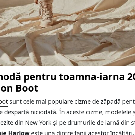
modă pentru toamna-iarna 20
oon Boot
oot
sunt cele mai populare cizme de zăpadă pent
se despartă niciodată. În aceste cizme, modelele ș
ezite din New York și pe drumurile de iarnă din st
ie Harlow
este una dintre fanii acestor încălțări.