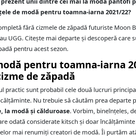
n prezent unii dintre cei mai la modă pantofi 
nțele de modă pentru toamna-iarna 2021/22?
completă fără cizmele de zăpadă futuriste Moon 
au UGG. Citește mai departe și descoperă care s
adă pentru acest sezon.
modă pentru toamna-iarna 20
cizme de zăpadă
 practic sunt probabil cele două lucruri principal
ncălțăminte. Nu trebuie să căutăm prea departe p
e, la modă și călduroase
. Vorbim, bineînțeles, 
re odată considerate kitsch și doar încălțăminte 
lor mai renumiți creatori de modă. Îi purtăm atâ