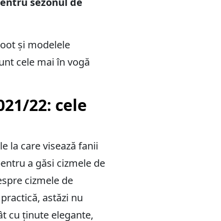
pentru sezonul de
Boot și modelele
unt cele mai în vogă
21/22: cele
e la care visează fanii
entru a găsi cizmele de
despre cizmele de
practică, astăzi nu
t cu ținute elegante,