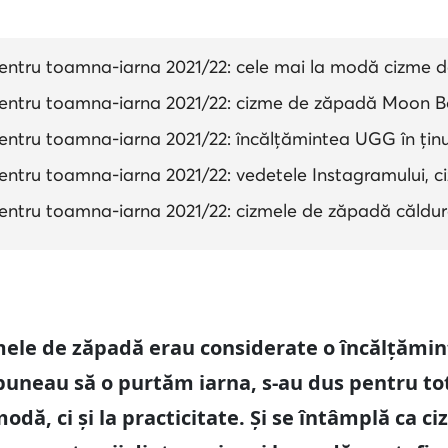
entru toamna-iarna 2021/22: cele mai la modă cizme 
entru toamna-iarna 2021/22: cizme de zăpadă Moon B
ntru toamna-iarna 2021/22: încălțămintea UGG în ținu
tru toamna-iarna 2021/22: vedetele Instagramului, ciz
entru toamna-iarna 2021/22: cizmele de zăpadă căldu
mele de zăpadă erau considerate o încălțămin
uneau să o purtăm iarna, s-au dus pentru to
dă, ci și la practicitate. Și se întâmplă ca c