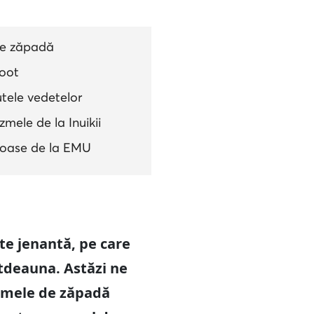
de zăpadă
oot
tele vedetelor
mele de la Inuikii
roase de la EMU
te jenantă, pe care
tdeauna. Astăzi ne
izmele de zăpadă