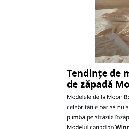
Tendințe de 
de zăpadă M
Modelele de la
Moon B
celebritățile par să nu 
plimbă pe străzile înzăp
Modelul canadian
Winn