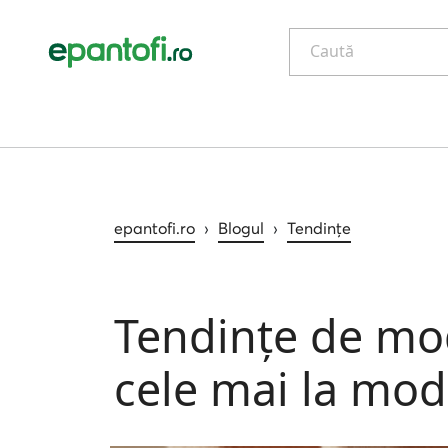
Caută
epantofi.ro
›
Blogul
›
Tendințe
Tendințe de mo
cele mai la mo