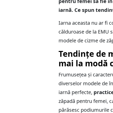
pentru femei să fie î
iarnă. Ce spun tendi
Iarna aceasta nu ar fi 
călduroase de la EMU s
modele de cizme de zăp
Tendințe de 
mai la modă 
Frumusețea și caracterul
diverselor modele de î
iarnă perfecte,
practic
zăpadă pentru femei, ca
părăsesc podiumurile ce