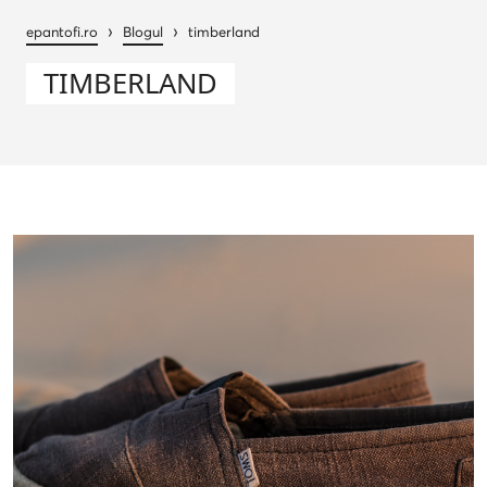
›
›
epantofi.ro
Blogul
timberland
TIMBERLAND