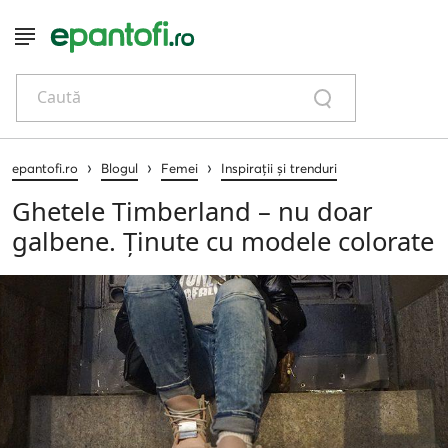
Caută
›
›
›
epantofi.ro
Blogul
Femei
Inspirații și trenduri
Ghetele Timberland – nu doar
galbene. Ținute cu modele colorate