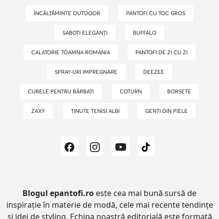
ÎNCĂLȚĂMINTE OUTDOOR
PANTOFI CU TOC GROS
SABOȚI ELEGANȚI
BUFFALO
CALATORIE TOAMNA ROMANIA
PANTOFI DE ZI CU ZI
SPRAY-URI IMPREGNARE
DEEZEE
CURELE PENTRU BĂRBAȚI
COTURN
BORSETE
ZAXY
TINUTE TENISI ALBI
GENȚI DIN PIELE
Blogul epantofi.ro
este cea mai bună sursă de
inspirație în materie de modă, cele mai recente tendințe
și idei de styling.
Echipa noastră editorială este formată