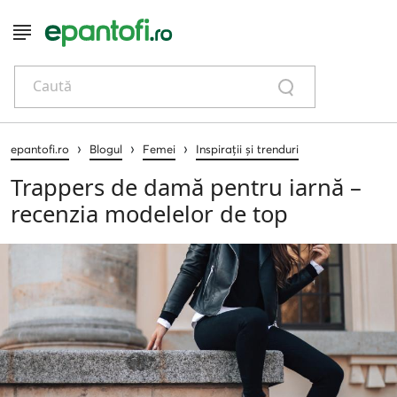
Caută
›
›
›
epantofi.ro
Blogul
Femei
Inspirații și trenduri
Trappers de damă pentru iarnă –
recenzia modelelor de top