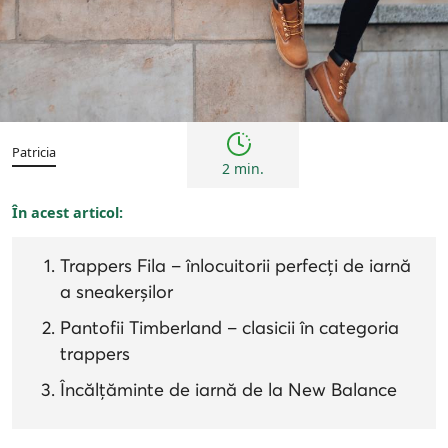
Femei
Inspirații și trenduri
Patricia
2 min.
În acest articol:
Trappers Fila – înlocuitorii perfecți de iarnă
a sneakerșilor
Pantofii Timberland – clasicii în categoria
trappers
Încălțăminte de iarnă de la New Balance