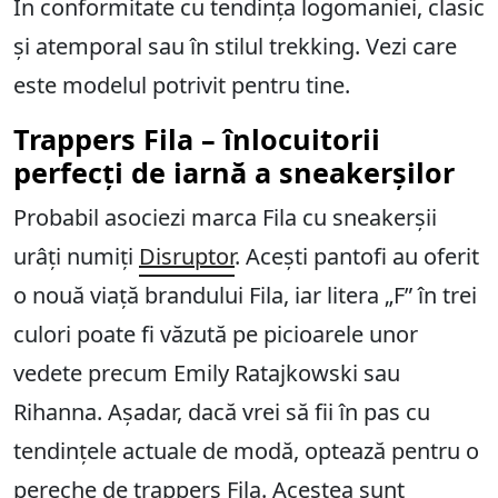
În conformitate cu tendința logomaniei, clasic
și atemporal sau în stilul trekking. Vezi care
este modelul potrivit pentru tine.
Trappers Fila – înlocuitorii
perfecți de iarnă a sneakerșilor
Probabil asociezi marca Fila cu sneakerșii
urâți numiți
Disruptor
. Acești pantofi au oferit
o nouă viață brandului Fila, iar litera „F” în trei
culori poate fi văzută pe picioarele unor
vedete precum Emily Ratajkowski sau
Rihanna. Așadar, dacă vrei să fii în pas cu
tendințele actuale de modă, optează pentru o
pereche de trappers Fila. Acestea sunt