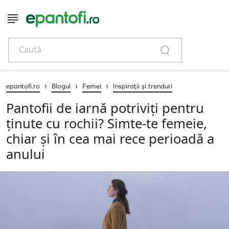
Caută
›
›
›
epantofi.ro
Blogul
Femei
Inspirații și trenduri
Pantofii de iarnă potriviți pentru
ținute cu rochii? Simte-te femeie,
chiar și în cea mai rece perioadă a
anului