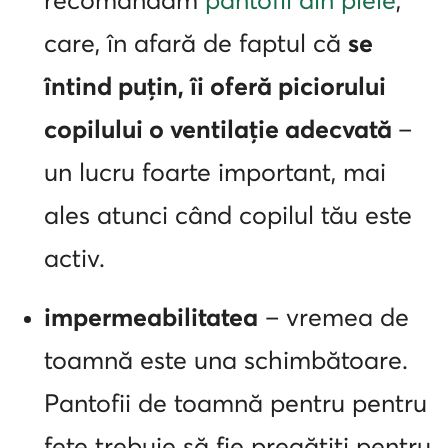
recomandăm
pantofii din piele
,
care, în afară de faptul că
se
întind puțin, îi oferă piciorului
copilului o ventilație adecvată
–
un lucru foarte important, mai
ales atunci când copilul tău este
activ.
impermeabilitatea
– vremea de
toamnă este una schimbătoare.
Pantofii de toamnă pentru pentru
fete trebuie să fie pregătiți pentru