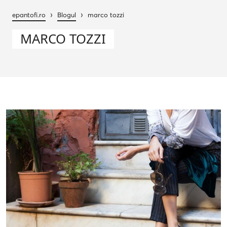
›
›
epantofi.ro
Blogul
marco tozzi
MARCO TOZZI