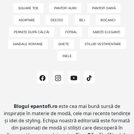
SQUARE TOE
PANTOFI AURII
PANTOFI DAMĂ
ASORTARE
DEEZEE
BEJ
BOCANCI
PERNIȚE DUPĂ CĂLCÂI
FOTBAL
SABOȚI ELEGANȚI
SANDALE ROMANE
GHETE
STILURI VESTIMENTARE
INELE
Blogul epantofi.ro
este cea mai bună sursă de
inspirație în materie de modă, cele mai recente tendințe
și idei de styling.
Echipa noastră editorială este formată
din pasionați de modă și stiliști care descoperă în